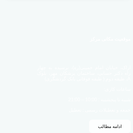
موقعیت مکانی مرکز
اراک، خیابان امام خمینی(ره)، نرسیده به چهار
راه دکتر حسابی، ساختمان پزشکان مهر، بلوک
A، طبقه دوم ( طبقه فوقانی بانک گردشگری)
ساعات کاری:
شنبه تا پنجشنبه : 10:00 – 21:00
جمعه و تعطیلات رسمی : تعطیل
ادامه مطالب