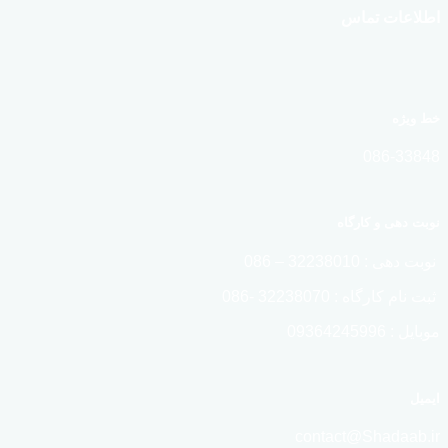
اطلاعات تماس
خط ویژه
086-33848
نوبت دهی و کارگاه
نوبت دهی : 32238010 – 086
ثبت نام کارگاه : 32238070 -086
موبایل : 09364245996
ایمیل
contact@Shadaab.ir