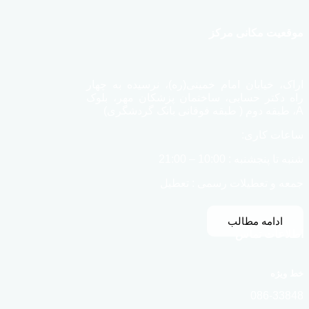
موقعیت مکانی مرکز
اراک، خیابان امام خمینی(ره)، نرسیده به چهار
راه دکتر حسابی، ساختمان پزشکان مهر، بلوک
A، طبقه دوم ( طبقه فوقانی بانک گردشگری)
ساعات کاری:
شنبه تا پنجشنبه : 10:00 – 21:00
جمعه و تعطیلات رسمی : تعطیل
ادامه مطالب
اطلاعات تماس
خط ویژه
086-33848