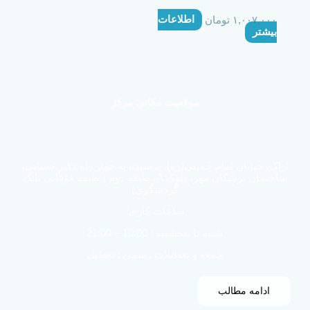
۱,۰۰۷,۰۰۰
تومان
اطلاعات
بیشتر
موقعیت مکانی مرکز
اراک، خیابان امام خمینی(ره)، نرسیده به چهار راه دکتر حسابی،
ساختمان پزشکان مهر، بلوک A، طبقه دوم ( طبقه فوقانی بانک
گردشگری)
ساعات کاری:
شنبه تا پنجشنبه : 10:00 – 21:00
جمعه و تعطیلات رسمی : تعطیل
ادامه مطالب