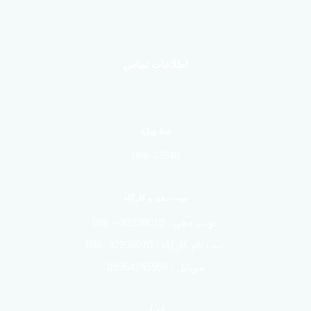
اطلاعات تماس
خط ویژه
086-33848
نوبت دهی و کارگاه
نوبت دهی : 32238010 – 086
ثبت نام کارگاه : 32238070 -086
موبایل : 09364245996
ایمیل