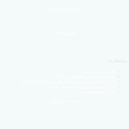
contact@Shadaab.ir
آخرین مقالات
نوشته‌های تازه
دعوت به همکاری
بهترین مشاور، روانشناس در اراک
10 تا از بهترین دکتر روانشناس در اراک【سال 1405】
مرکز مشاوره شاداب در فضای مجازی
دکتر الهام سعیدی نیا
نقشه سایت
Sitemap