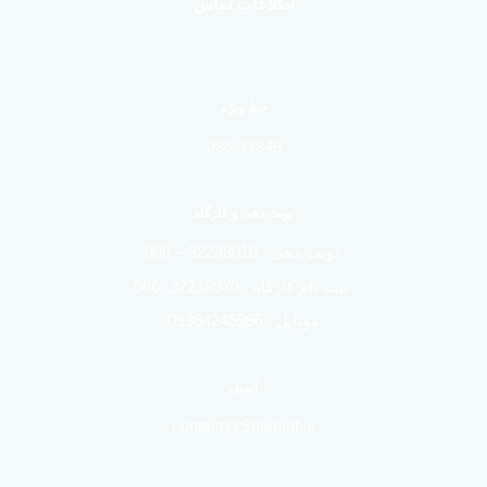
اطلاعات تماس
خط ویژه
086-33848
نوبت دهی و کارگاه
نوبت دهی : 32238010 – 086
ثبت نام کارگاه : 32238070 -086
موبایل : 09364245996
ایمیل
contact@Shadaab.ir