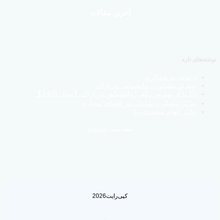
آخرین مقالات
نوشته‌های تازه
دعوت به همکاری
بهترین مشاور، روانشناس در اراک
10 تا از بهترین دکتر روانشناس در اراک【سال 1405】
مرکز مشاوره شاداب در فضای مجازی
دکتر الهام سعیدی نیا
نقشه سایت
Sitemap
کپی‌رایت2026