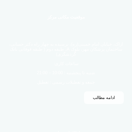
موقعیت مکانی مرکز
اراک، خیابان امام خمینی(ره)، نرسیده به چهار راه دکتر حسابی،
ساختمان پزشکان مهر، بلوک A، طبقه دوم ( طبقه فوقانی بانک
گردشگری)
ساعات کاری:
شنبه تا پنجشنبه : 10:00 – 21:00
جمعه و تعطیلات رسمی : تعطیل
ادامه مطالب