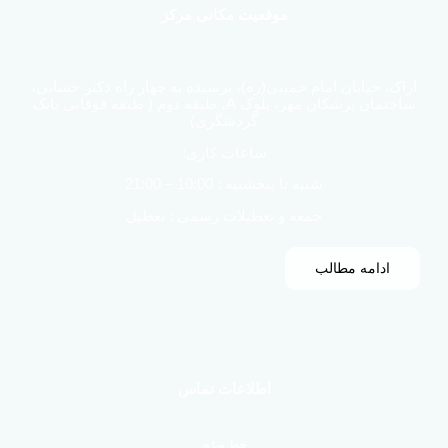
موقعیت مکانی مرکز
اراک، خیابان امام خمینی(ره)، نرسیده به چهار راه دکتر حسابی،
ساختمان پزشکان مهر، بلوک A، طبقه دوم ( طبقه فوقانی بانک
گردشگری)
ساعات کاری:
شنبه تا پنجشنبه : 10:00 – 21:00
جمعه و تعطیلات رسمی : تعطیل
ادامه مطالب
اطلاعات تماس
خط ویژه