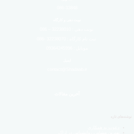
086-33848
نوبت دهی و کارگاه
نوبت دهی : 32238010 – 086
ثبت نام کارگاه : 32238070 -086
موبایل : 09364245996
ایمیل
contact@Shadaab.ir
آخرین مقالات
نوشته‌های تازه
دعوت به همکاری
بهترین مشاور، روانشناس در اراک