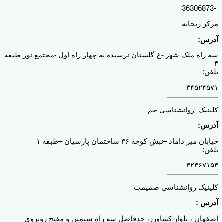
-36306873
مرکز ریحانه
آدرس:
سه راه ملک شهر -خ گلستان نرسیده به چهار راه اول -مجتمع نور طبقه
۴
تلفن:
۳۴۵۲۴۵۷۱
کلینیک روانشناسی جم
آدرس:
خیابان میر داماد –نبش کوچه ۳۶ ساختمان پارسیان –طبقه ۱
تلفن:
۳۲۳۶۷۱۵۳
کلینیک روانشناسی صمیمت
آدرس :
اصفهان ، بلوار کشاورز، حدفاصل سه راه سیمین و مفتح روبروی