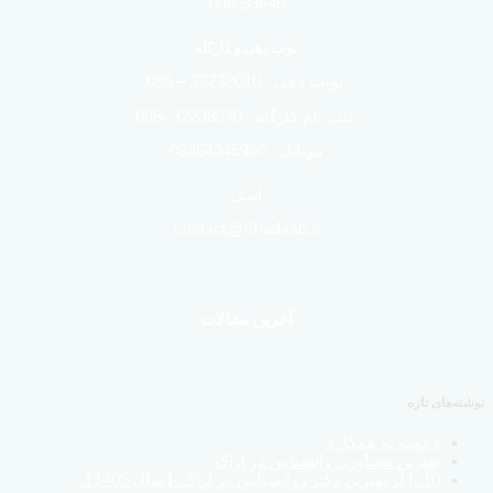
086-33848
نوبت دهی و کارگاه
نوبت دهی : 32238010 – 086
ثبت نام کارگاه : 32238070 -086
موبایل : 09364245996
ایمیل
contact@Shadaab.ir
آخرین مقالات
نوشته‌های تازه
دعوت به همکاری
بهترین مشاور، روانشناس در اراک
10 تا از بهترین دکتر روانشناس در اراک【سال 1405】