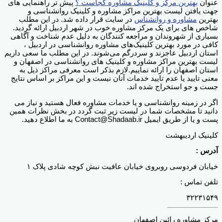
عنوان
بهترین مرکز و کلینیک مشاوره کجاست ؟
پیش تر راهنمایی های
جهت یافتن لیست بهترین مراکز مشاوره و کلینیک روانشناسی و
بهترین
مشاوره و روانشناس
در سایت قرار داده شد. در این مطلب
شاخص های برای یک مرکز مشاوره خوب در شهر اردبیل ارائه گردید.
بسیاری از شهروندان و مراجعه کنندگان به دلیل عدم شناخت و آگاهی
کافی در مورد بهترین کلینیک‌های مشاوره روانشناسی در اردبیل ،
استان اردبیل عاجزند و سردرگم می‌شوند. در این مطلب ما سعی داریم
لیست بهترین مراکز مشاوره و کلینیک های روانشناسی در اصفهان و
استان اصفهان را ارائه نماییم.لازم بذکر است معرفی مراکز ذیل به
معنی تایید یا عدم تایید خدمات آنان نیست و این مراکز بر اساس نتایج
جست و جو استخراج شده اند.
اگر در زمینه روانشناسی و یا خدمات مشاوره فعال هستید و نیاز می
دانید تا مشخصات شما در لیست زیر ثبت گردد در بخش نظرات همین
پست و یا از طریق ایمیل Contact@Shadaab.ir به ما اطلاع دهید.
کلینیک اردیبهشت
آدرس :
خیابان فردوسی روبروی خیابان عافیت نبش کوچه شادی پلاک ۱
تلفن تماس :
۳۲۲۳۱۵۴۹
مرکز مشاوره رائین اصفهان