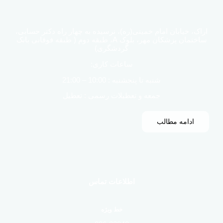
اراک، خیابان امام خمینی(ره)، نرسیده به چهار راه دکتر حسابی،
ساختمان پزشکان مهر، بلوک A، طبقه دوم ( طبقه فوقانی بانک
گردشگری)
ساعات کاری:
شنبه تا پنجشنبه : 10:00 – 21:00
جمعه و تعطیلات رسمی : تعطیل
ادامه مطالب
اطلاعات تماس
خط ویژه