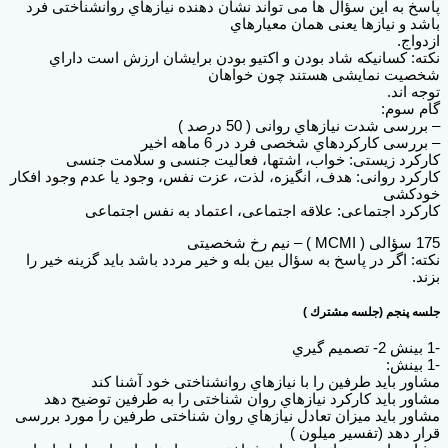
پاسخ به این سؤال ها می تواند نشان دهنده نیازهاي روانشناختی فرد
باشد و نیازها یعنی همان معیارهاي
ازدواج.
نکته: کسانیکه شاد بودن و اکتیو بودن برایشان ارزش است داراي
شخصیت نمایشی هستند چون خواهان
توجه اند.
گام سوم:
– بررسی شدت نیازهاي روانی ( 50 درصد )
– بررسی کارکردهاي شخصی فرد در 6 ماهه اخیر
کارکرد زیستی: خواب، اشتها، فعالیت جنسی و سلامت جنسی
کارکرد روانی: هدف، انگیزه، لذت، عزت نفس، وجود یا عدم وجود افکار
خودکشی
کارکرد اجتماعی: علاقه اجتماعی، اعتماد به نفس اجتماعی
175 سؤالی ( MCMI ) – نیم رخ شخصیتی
نکته: اگر در پاسخ به سؤال بین بله و خیر مردد باشد باید گزینه خیر را
بزند.
جلسه پنجم (جلسه مشترك )
-1 بینش 2- تصمیم گیري
-1 بینش:
مشاور باید طرفین را با نیازهاي روانشناختی خود آشنا کند
مشاور باید کارکرد نیازهاي روان شناختی را به طرفین توضیح دهد
مشاور باید میزان تعادل نیازهاي روان شناختی طرفین را مورد بررسی
قرار دهد (تفسیر میلون )