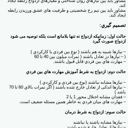
مشاور باید بین نیازهاي روان شناختی و معیارهاي ازدواج رابطه ایجاد
کند.
مشاور باید بین نیم رخ شخصیتی و ظرفیت هاي عشق ورزیدن رابطه
ایجاد کند.
تصمیم گیري:
حالت اول: زمانیکه ازدواج نه تنها بلامانع است بلکه توصیه می شود
ازدواج صورت گیرد
– نیازها شبیه به هم باشند ( نوع بین فردي یا کارکردي )
( – نیازها در تعادل باشند ( نمرات میلون بین 40 تا 60
– مهارت هاي بین فردي قابل قبول باشند.
حالت دوم: ازدواج به شرط آموزش مهارت هاي بین فردي
– نیازها مشابه نباشند (نوع بین فردي و کارکردي )
– نیازها اندکی از تعادل خارج شده باشند ( اگر نمرات بالاي 60 تا 70
باشد )
– فقدان مشابه اختلال محور 1 یا 2
– مهارت هاي میان فردي به خاطر همین مسئله ضعیف است.
حالت سوم: ازدواج به شرط درمان
– نیازها مشابه باشند یا نباشند
– نیازها از تعادل خارج شده باشند