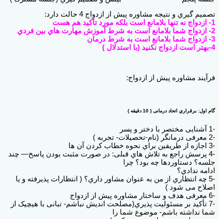
تصمیم گیري و نتیجه مشاوره پیش از ازدواج 4 حالت دارد:
1- ازدواج نه تنها بلامانع است بلکه مورد تأکید هم هست
2- ازدواج شما بلامانع است به شرط آموزش مهارت هاي بین فردي
3- ازدواج شما بلامانع است به شرط درمان
4-بهتر است ازدواج نکنید (با استدلال )
فرآیند مشاوره پیش از ازدواج:
گام اول: برقراري اتحاد درمانی ( 10 دقیقه )
-1 آشنایی مختصر با دختر و پسر
-2 معرفی درمانگر (نام-تحصیلات- تجربه )
-3 اجازه از طریفین براي نحوه خطاب کردن آن ها
-4 پرسش راجع به تلاش هاي قبلی: در صورت مثبت بودن پاسخ— چند
جلسه؟ دستاوردها چه بود؟ چرا
ادامه ندادي؟
-5 چه انتظاري از من به عنوان مشاور داري؟ ( انتظارات پذیرفته و یا
اصلاح می شود )
-6 معرفی هدف و ساختار مشاوره پیش از ازدواج
-7 تأکید بر مسئولیت پذیري(مصلحت اندیش نباشم- تبانی با هیچیک از
شما نداشته باشم- موضوع شما را