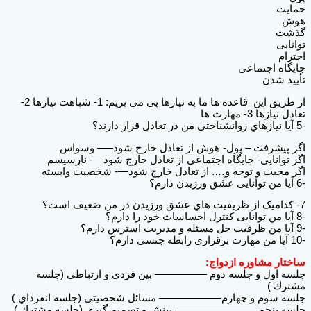
حمایت
هوش
گذشت
توانایی
احترام
جایگاه اجتماعی
تأیید شدن
از طریق این قاعده ها ما به نیازها پی می بریم: 1- شباهت نیازها 2-
تعادل نیازها 3- مهارت ها
-5 آیا نیازهاي روانشناختی من در تعادل قرار دارند؟
اگر پیشرفت – پول- هوش از تعادل خارج شود—– وسواس
اگر توانایی- جایگاه اجتماعی از تعادل خارج شود—- نارسیسم
اگر محبت و توجه و…. از تعادل خارج شود—- شخصیت وابسته
-6 آیا من توانایی عشق ورزیدن دارم؟
7- کدامیک از ظریفیت هاي عشق ورزیدن در من ضعیف است؟
-8 آیا من توانایی کنترل احساسات خود را دارم؟
-9 آیا من ظرفیت حل مسئله و مدیریت استرس دارم؟
-10 آیا من مهارت برقراري رابطه جنسی دارم؟
ساختار مشاوره ازدواج:
جلسه اول و جلسه دوم ————— بین فردي و ارتباطی (جلسه
مشترك )
جلسه سوم و چهارم—————— مسائل شخصیتی (جلسه انفرداي )
جلسه پنجم———————— بینش و تصمیم گیري (جلسه مشترك )