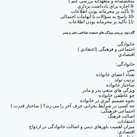
متخصصانه و متعهدانه بررسی کنم )
-8 اجازه براي یادداشت برداري
-9 تأکید بر محرمانه بودن اطلاعات
-10 پاسخ به سؤالات یا ابهامات احتمالی
-11 تأکید بر محرمانه بودن اطلاعات
گام دوم: بررسی ویژگی هاي جمعیت شناختی دختر و پسر
خانوادگی
اجتماعی و فرهنگی (اعتقادي )
اقتصادي
خانوادگی:
سن
تعداد اعضاي خانواده
ترتیب تولد
ساختار خانواده
ویژگی هاي منفی پدر و مادر
جو عاطفی خانواده
نحوه تصمیم گیري در خانواده
چه کسی در شرایط بحرانی حرف آخر را می زند؟ ( ساختار قدرت )
اجتماعی-فرهنگی:
اصالت فرهنگ
اعتقادات
میزان اهمیت باورهاي دینی و اصالت خانوادگی در ازدواج
اقتصادي:
شغل والدین