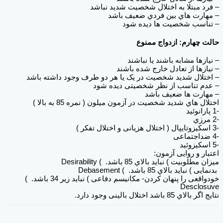
– فرد مبتلا به اختلال شخصیت شدید نباشد
– مهارت هاي بین فردي ضعیف باشد
– تناسب شخصیت ها دیده شود
حالت چهارم: ازدواج ممنوع
– نیازها مشابه باشند یا نباشند
– نیازها از تعادل خارج شده باشند
– اختلال شدید شخصیت در یک یا هر دو طرف وجود داشته باشد
– عدم تناسب از نظر شخصیتی دیده شود
– مهارت ها ضعیف باشد
اختلال هاي شدید شخصیت در آزمون میلون ( نمره 85 به بالا )
-1 پارانوئید
-2 مرزي
-3 اسکیزوتایپال ( اختلال هزیانی و اختلال تفکر )
-4 ضداجتماعی
-5 اسکیزوئید
اعتبار و روایی آزمون:
میزان مطلوبیت ) نباید بالاي 85 باشد. ) Desirability
بدنمایی ) نباید بالاي 85 باشد. ) Debasement
خودواقعی را پنهان کردن- مکانیسم دفاعی ) نباید زیر 34 باشد. )
Desclosuve
نتایج اگر بالاي 85 باشد اختلال بالینی وجود دارد.