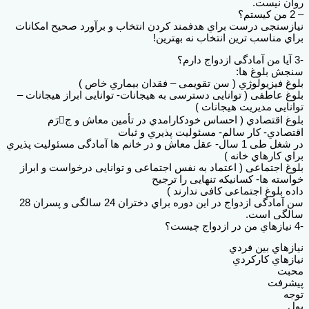
روان نیست.
– 2 من کیستم؟
نیازسنجی درست براي هدفمند کردن انتخاب و برآورد صحیح امکانات
براي مناسب ترین انتخاب نه بهترین!
-3 آیا من آمادگی ازدواج دارم؟
سنجش بلوغ ها:
بلوغ فیزیولوژي ( سن تقویمی – فقدان بیماري خاص )
بلوغ عاطفی ( توانایی دسترسی به هیجانات- توانایی ابراز هیجانات –
توانایی مدیریت هیجانات )
بلوغ اقتصادي ( احساس خودکارامدي در تأمین معاش و جرَم
اقتصادي- کار سالم- مسئولیت پذیري و ثبات
در شغل طی 1 سال- عقل معاش و در خانم ها آمادگی مسئولیت پذیري
براي کارهاي خانه )
بلوغ اجتماعی ( اعتماد به نفس اجتماعی و توانایی درخواست و ابراز
خواسته ها- کسانیکه تنهایی را ترجیح
داده بلوغ اجتماعی کافی ندارند )
سن آمادگی ازدواج در این دوره براي دختران 24 سالگی و پسران 28
سالگی است.
-4 نیازهاي من در ازدواج چیست؟
نیازهاي بین فردي
نیازهاي کارکردي
محبت
پیشرفت
توجه
پول