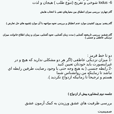
lodus -6 شوخی و تفریح (تنوع طلب ) هیجان و لذت
گام چهارم: بررسی میزان انطباق بین معیارهاي ذهنی با انتخاب هایش
گام پنجم: بیرون کشیدن موارد عدم انطباق و بررسی نحوه مواجهه با آن موارد (شیوه هاي حل تعارض )
گام ششم: بررسی تاریخچه آشنایی ( مدت زمان آشنایی، نحوه آشنایی، میزان و زمان اطلاع خانواده، میزان
نزدیکی عاطفی و جنسی )
دو تا خط قرمز :
-1 میزان نزدیکی عاطفی (اگر هر دو مشکلی ندارید که هیچ و در
غیراینصورت باید خودتان تعیین کنید
-2 رابطه جنسی ( به هیچ وجه حتی با وجود رضایت طرفین رابطه اي
نباشد تا زماینکه من روانشناس شما
هستم و ترجیحاً تا زمانیکه ازدواج نکردید ).
جلسه دوم (مشاوره پیش از ازدواج )
بررسی ظرفیت هاي عشق ورزیدن به کمک آزمون عشق
صمیمیت