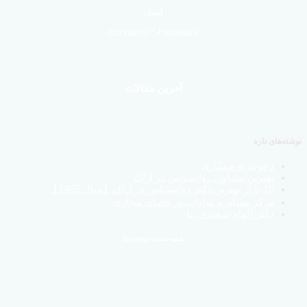
ایمیل
contact@Shadaab.ir
آخرین مقالات
نوشته‌های تازه
دعوت به همکاری
بهترین مشاور، روانشناس در اراک
10 تا از بهترین دکتر روانشناس در اراک【سال 1405】
مرکز مشاوره شاداب در فضای مجازی
دکتر الهام سعیدی نیا
نقشه سایت
Sitemap