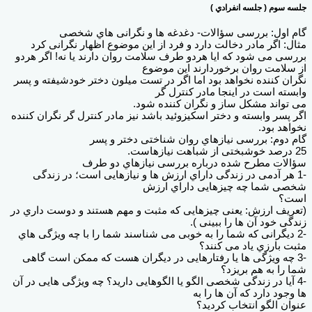
جلسه سوم ( جلسه انفرادي )
گام اول: بررسی سؤالات- دغدغه ها و نگرانی هاي شخصی
مثال: اگر مادر دخالت دارد و فرد از این موضوع اظهار نگرانی کرد
بررسی می شود که ایا هردو طرف سلامت روان دارند یا نه! اگر هردو
از سلامت روان برخوردارند این موضوع
نگران کننده نخواهد بود اما اگر در تست میلون دختر خودشیفته و پسر
وابسته است در اینجا مادر کنترل گر
می تواند مشکل ساز و نگران کننده شود.
اگر پسر وابسته و دختر اسکیزوئید باشد نیز مادر کنترل گر نگران کننده
نخواهد بود.
گام دوم: بررسی نیازهاي روان شناختی دختر و پسر
25 درصد خوشبختی از شباهت نیازهاست.
سؤالات مطرح شده درباره بررسی نیازهاي دو طرف
-1 هر آدمی در زندگی داراي ارزش ها و نیازهایی است؛ در زندگی
شخصی شما چه چیزهایی داراي ارزش
است؟
(تعریف ارزش: یعنی چیزهایی که مثبت و مهم هستند و دوست داري در
زندگی خود آن ها را ببینی ).
-2 دیگرانی که شما را به خوبی می شناسند شما را با چه ویژگی هاي
مثبت بارزي یاد می کنند؟
-3 چه ویژگی ها یا رفتارهایی در دیگران هست که ممکن است گاهی
شما را به هم بریزد؟
-4 آیا در زندگی شخصی الگو یا الگوهایی دارید؟ چه ویژگی هایی در آن
ها وجود دارد که آن ها را به
عنوان الگو انتخاب کردید؟