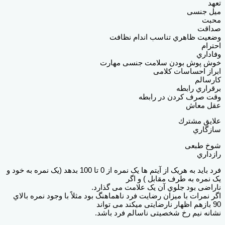
تعهد
میل جنسی
محبت
صداقت
وضعیت ظاهري تناسب اندام نظافت
احترام
وفاداري
خوش پوش بودن سلامت جنسی مهارت
ابراز احساسات کلامی
کارسالم
برقراري رابطه
وقت صرف کردن در رابطه
عقل معاش
علایق مشترك
سازگاري
شوخ طبعی
رازداري
فرد باید به هریک از آیتم ها یک نمره از 0 تا 100 بدهد (یک نمره به خود و
یک نمره به طرف مقابل ) و اگر
ناراضی بود جلوي آن یک علامت می گذارد.
اگر نمرات با میزان رضایت فرد ناهماهنگ بود مثلاً با وجود نمره بالاي
90 بازهم اظهار نارضایتی میکند می تواند
نشانه نیم رخ شخصیتی ناسالم فرد باشد.