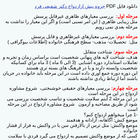
دانلود فایل PDF
جزوه پیش ازازدواج دکتر شفیعی فرد
مرحله اول:
بررسی معیارهاي ظاهري غیرقابل پرسش
مثل زیبایی ظاهري ( این امر نسبی است) و اگر این معیار را نداشت به
مرحله بعدي نمی رویم
مرحله دوم:
بررسی معیارهاي غیرظاهري و قابل پرسش
مثل: تحصیلات- مذهب- سطح فرهنگی خانواده (اطلاعات بیوگرافی )
مرحله سوم:
شناخت متقابل
هدف، شناخت لایه هاي پنهانی شخصیت است براساس زمان و تجربه و
تعاملات استاندارد دوره آشنایی (3 الی 6 ماه ) 3 ماه براي کسانیکه
شخصیت وابسته دارند و یا در فرهنگ هاي بسته تري هستند
این دوره دوره جمع آوري داده است در این مرحله باید خانواده در جریان
باشند اما ارتباط زیادي نداشته باشند
مرحله چهارم:
بررسی معیارهاي حقیقی خوشبختی، شروع مشاوره
ازدواج در این مرحله است
در این مرحله 2 آیتم سلامت شخصیت و تناسب شخصیت بررسی می
شود از طریق مصاحبه و آزمون شروع مشاوره ازدواج در این مرحله
است
-1 چرا میخواهم ازدواج کنم؟
موضع کنش: آگاهانه، آزادانه و هدفمند
موضع واکنش: مثل ترس از بالارفتن سن یا در واکنش به فرار از فشار
خانواده
کسی که از موضع واکنش تصمیم به ازدواج می گیرد فردي با سلامت