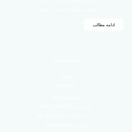
شنبه تا پنجشنبه : 10:00 – 21:00
جمعه و تعطیلات رسمی : تعطیل
ادامه مطالب
اطلاعات تماس
خط ویژه
086-33848
نوبت دهی و کارگاه
نوبت دهی : 32238010 – 086
ثبت نام کارگاه : 32238070 -086
موبایل : 09364245996