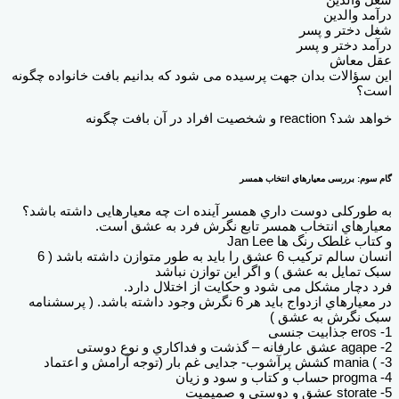
درآمد والدین
شغل دختر و پسر
درآمد دختر و پسر
عقل معاش
این سؤالات بدان جهت پرسیده می شود که بدانیم بافت خانواده چگونه
است؟
خواهد شد؟ reaction و شخصیت افراد در آن بافت چگونه
گام سوم: بررسی معیارهاي انتخاب همسر
به طورکلی دوست داري همسر آینده ات چه معیارهایی داشته باشد؟
معیارهاي انتخاب همسر تابع نگرش فرد به عشق است.
و کتاب غلطک رنگ ها Jan Lee
انسان سالم ترکیب 6 عشق را باید به طور متوازن داشته باشد ( 6
سبک تمایل به عشق ) و اگر این توازن نباشد
فرد دچار مشکل می شود و حکایت از اختلال دارد.
در معیارهاي ازدواج باید هر 6 نگرش وجود داشته باشد. ( پرسشنامه
سبک نگرش به عشق )
eros -1 جذابیت جنسی
agape -2 عشق عارفانه – گذشت و فداکاري و نوع دوستی
mania ( -3 کشش پرآشوب- جدایی غم بار (توجه آرامش و اعتماد
progma -4 حساب و کتاب و سود و زیان
storate -5 عشق و دوستی و صمیمیت