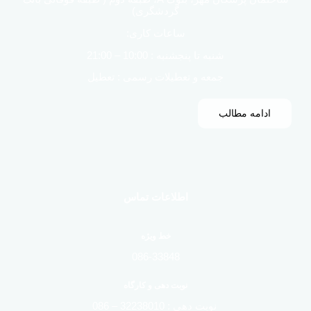
گردشگری)
ساعات کاری:
شنبه تا پنجشنبه : 10:00 – 21:00
جمعه و تعطیلات رسمی : تعطیل
ادامه مطالب
اطلاعات تماس
خط ویژه
086-33848
نوبت دهی و کارگاه
نوبت دهی : 32238010 – 086