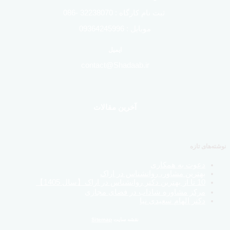
ثبت نام کارگاه : 32238070 -086
موبایل : 09364245996
ایمیل
contact@Shadaab.ir
آخرین مقالات
نوشته‌های تازه
دعوت به همکاری
بهترین مشاور، روانشناس در اراک
10 تا از بهترین دکتر روانشناس در اراک【سال 1405】
مرکز مشاوره شاداب در فضای مجازی
دکتر الهام سعیدی نیا
نقشه سایت
Sitemap