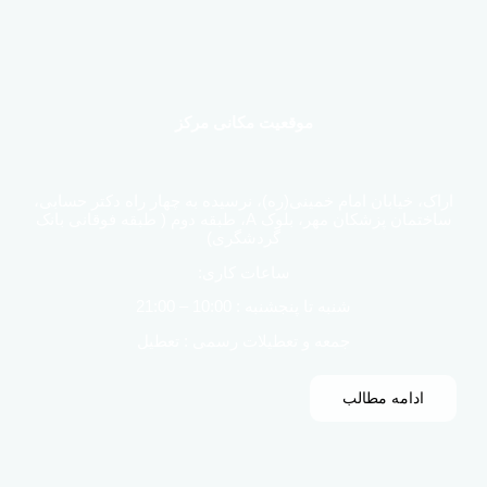
موقعیت مکانی مرکز
اراک، خیابان امام خمینی(ره)، نرسیده به چهار راه دکتر حسابی،
ساختمان پزشکان مهر، بلوک A، طبقه دوم ( طبقه فوقانی بانک
گردشگری)
ساعات کاری:
شنبه تا پنجشنبه : 10:00 – 21:00
جمعه و تعطیلات رسمی : تعطیل
ادامه مطالب