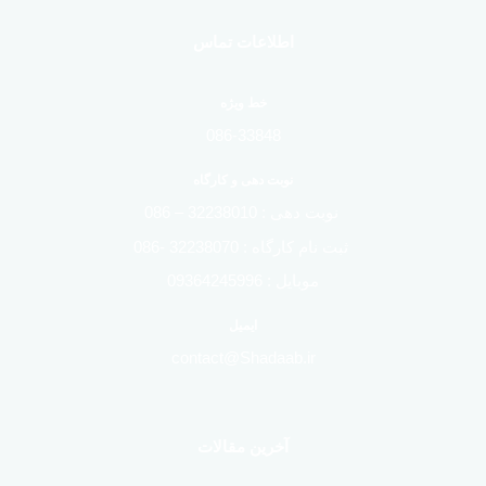
اطلاعات تماس
خط ویژه
086-33848
نوبت دهی و کارگاه
نوبت دهی : 32238010 – 086
ثبت نام کارگاه : 32238070 -086
موبایل : 09364245996
ایمیل
contact@Shadaab.ir
آخرین مقالات