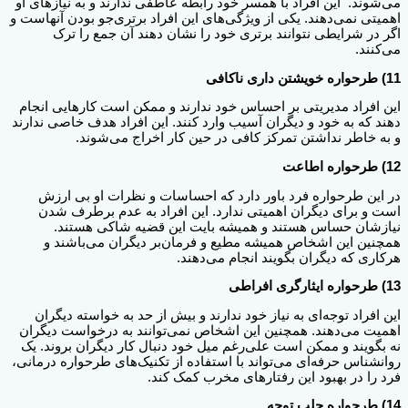
می‌شوند. این افراد با همسر خود رابطه عاطفی ندارند و به نیازهای او
اهمیتی نمی‌دهند. یکی از ویژگی‌های این افراد برتری‌جو بودن آنهاست و
اگر در شرایطی نتوانند برتری خود را نشان دهند آن جمع را ترک
می‌کنند.
11) طرحواره خویشتن داری ناکافی
این افراد مدیریتی بر احساس خود ندارند و ممکن است کارهایی انجام
دهند که به خود و دیگران آسیب وارد کنند. این افراد هدف خاصی ندارند
و به خاطر نداشتن تمرکز کافی در حین کار اخراج می‌شوند.
12) طرحواره اطاعت
در این طرحواره فرد باور دارد که احساسات و نظرات او بی ارزش
است و برای دیگران اهمیتی ندارد. این افراد به عدم برطرف شدن
نیازشان حساس هستند و همیشه بایت این قضیه شاکی هستند.
همچنین این اشخاص همیشه مطیع و فرمان‌بر دیگران می‌باشند و
هرکاری که دیگران بگویند انجام می‌دهند.
13) طرحواره ایثارگری افراطی
این افراد توجه‌ای به نیاز خود ندارند و بیش از حد به خواسته دیگران
اهمیت می‌دهند. همچنین این اشخاص نمی‌توانند به درخواست دیگران
نه بگویند و ممکن است علی‌رغم میل خود دنبال کار دیگران بروند. یک
روانشناس حرفه‌ای می‌تواند با استفاده از تکنیک‌های طرحواره درمانی،
فرد را در بهبود این رفتارهای مخرب کمک کند.
14) طرحواره جلب توجه