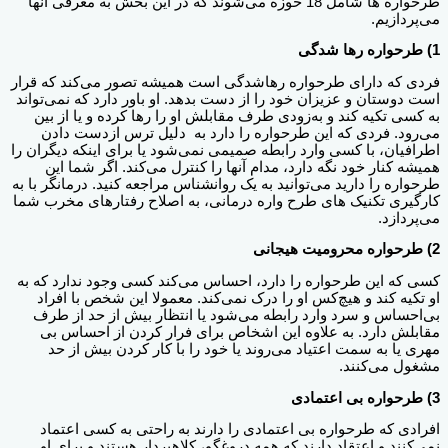
طرحواره ها شامل 18 حوزه می‌شوند که در این بخش به معرفی آنها
می‌پردازیم.
1) طرحواره رها شدگی
فردی که دارای طرحواره رهاشدگی است همیشه تصور می‌کند که قرار
است دوستان و عزیزان خود را از دست بدهد. او باور دارد که نمی‌تواند
به کسی تکیه کند و به‌زودی طرف مقابلش او را رها کرده و یا از بین
می‌رود. فردی که این طرحواره را دارد به دلیل ترس ازدست دادن
اطرافیان، با کسی وارد رابطه صمیمی نمی‌شود یا برای اینکه دیگران را
همیشه کنار خود نگه دارد، مدام آنها را کنترل می‌کند. اگر شما این
طرحواره را دارید می‌توانید به یک روانشناس مراجعه کنید. درمانگر با به
کارگیری تکنیک های طرح واره درمانی، به اصلاح رفتارهای مخرب شما
می‌پردازد.
2) طرحواره محرومیت هیجانی
کسی که این طرحواره را دارد، احساس می‌کند کسی وجود ندارد که به
او‌ تکیه کند و هیچ‌کس او را درک نمی‌کند. معمولا این شخص با افراد
بی‌احساس و سرد وارد رابطه می‌شود یا انتظار بیش از حد از طرف
مقابلش دارد. به علاوه این اشخاص برای فرار کردن از احساس بی
مهری یا به سمت اعتیاد می‌روند یا خود را با کار کردن بیش از حد
مشغول می‌کنند.
3) طرحواره بی اعتمادی
افرادی که طرحواره بی اعتمادی را دارند به راحتی به کسی اعتماد
نمی‌کنند و اعتقاد دارند که همه دروغگو، کلاهبردار هستند و برای او