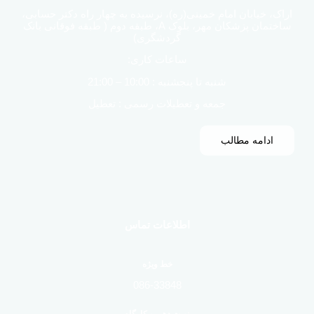
اراک، خیابان امام خمینی(ره)، نرسیده به چهار راه دکتر حسابی،
ساختمان پزشکان مهر، بلوک A، طبقه دوم ( طبقه فوقانی بانک
گردشگری)
ساعات کاری:
شنبه تا پنجشنبه : 10:00 – 21:00
جمعه و تعطیلات رسمی : تعطیل
ادامه مطالب
اطلاعات تماس
خط ویژه
086-33848
نوبت دهی و کارگاه