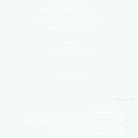
نوبت دهی : 32238010 – 086
ثبت نام کارگاه : 32238070 -086
موبایل : 09364245996
ایمیل
contact@Shadaab.ir
آخرین مقالات
نوشته‌های تازه
دعوت به همکاری
بهترین مشاور، روانشناس در اراک
10 تا از بهترین دکتر روانشناس در اراک【سال 1405】
مرکز مشاوره شاداب در فضای مجازی
دکتر الهام سعیدی نیا