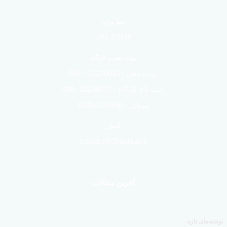
خط ویژه
086-33848
نوبت دهی و کارگاه
نوبت دهی : 32238010 – 086
ثبت نام کارگاه : 32238070 -086
موبایل : 09364245996
ایمیل
contact@Shadaab.ir
آخرین مقالات
نوشته‌های تازه