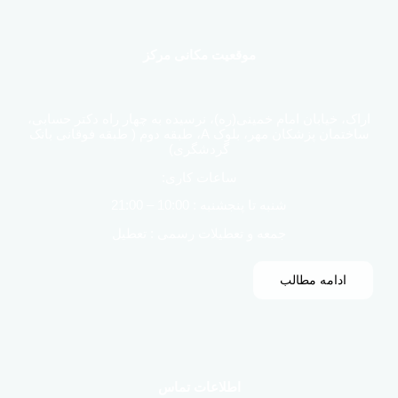
موقعیت مکانی مرکز
اراک، خیابان امام خمینی(ره)، نرسیده به چهار راه دکتر حسابی،
ساختمان پزشکان مهر، بلوک A، طبقه دوم ( طبقه فوقانی بانک
گردشگری)
ساعات کاری:
شنبه تا پنجشنبه : 10:00 – 21:00
جمعه و تعطیلات رسمی : تعطیل
ادامه مطالب
اطلاعات تماس